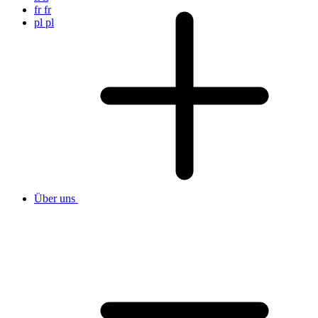
fr
fr
pl
pl
Über uns