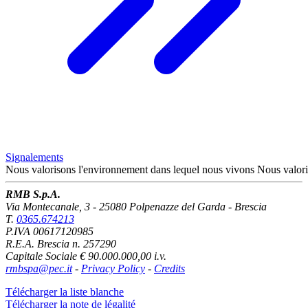
Signalements
Nous valorisons l'environnement
dans lequel nous vivons
Nous valori
RMB S.p.A.
Via Montecanale, 3 - 25080 Polpenazze del Garda - Brescia
T.
0365.674213
P.IVA 00617120985
R.E.A. Brescia n. 257290
Capitale Sociale € 90.000.000,00 i.v.
rmbspa@pec.it
-
Privacy Policy
-
Credits
Télécharger la liste blanche
Télécharger la note de légalité