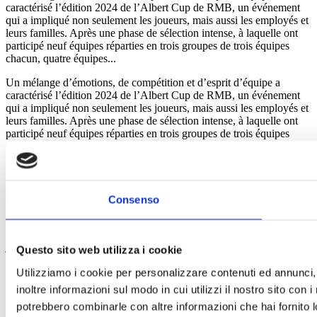
caractérisé l’édition 2024 de l’Albert Cup de RMB, un événement
qui a impliqué non seulement les joueurs, mais aussi les employés et
leurs familles. Après une phase de sélection intense, à laquelle ont
participé neuf équipes réparties en trois groupes de trois équipes
chacun, quatre équipes...
Un mélange d’émotions, de compétition et d’esprit d’équipe a
caractérisé l’édition 2024 de l’Albert Cup de RMB, un événement
qui a impliqué non seulement les joueurs, mais aussi les employés et
leurs familles. Après une phase de sélection intense, à laquelle ont
participé neuf équipes réparties en trois groupes de trois équipes
chacun, quatre équipes se sont qualifiées pour la grande finale :
Erian / ScolariProduzione 2Ufficio Tecnico ImpiantiSereco Lors du
match décisif, les équipes Erian/Scolari et Ufficio Tecnico Impianti
se sont affrontées dans une compétition serrée qui ne s’est terminée
qu’aux tirs au but. Au final, c’est l’Ufficio Tecnico Impianti qui a
Consenso
remporté le trophée. Angelo Spinetti a également été récompensé en
tant que « Meilleur
joueur » et « Meilleur buteur », Luigino Bonzi en tant que «
Questo sito web utilizza i cookie
Meilleur entraîneur » et Glisenti Giacomo en tant que « Meilleur
gardien ». Les supporters ont joué un rôle fondamental, soutenant
Utilizziamo i cookie per personalizzare contenuti ed annunci, 
les équipes avec passion et enthousiasme de la première à la dernière
inoltre informazioni sul modo in cui utilizzi il nostro sito con 
minute, contribuant ainsi à créer une atmosphère joyeuse et
potrebbero combinarle con altre informazioni che hai fornito lo
participative. La soirée s’est terminée par une fête à laquelle ont