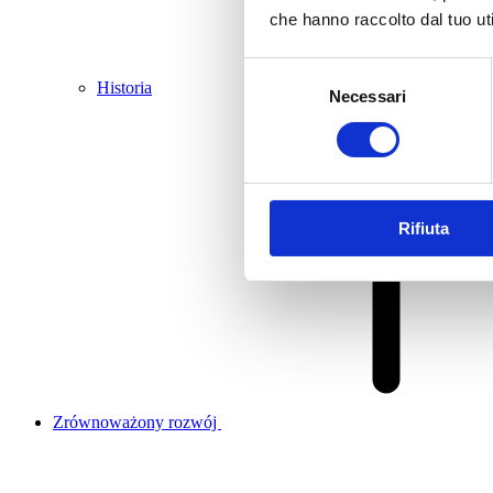
che hanno raccolto dal tuo uti
Selezione
Historia
Necessari
del
consenso
Rifiuta
Zrównoważony rozwój