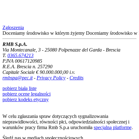
Zgłoszenia
Doceniamy środowisko
w którym żyjemy
Doceniamy środowisko
w 
RMB S.p.A.
Via Montecanale, 3 - 25080 Polpenazze del Garda - Brescia
T.
0365.674213
P.IVA 00617120985
R.E.A. Brescia n. 257290
Capitale Sociale € 90.000.000,00 i.v.
rmbspa@pec.it
-
Privacy Policy
-
Credits
pobierz białą listę
pobierz ocenę legalności
pobierz kodeks etyczny
W celu zgłaszania spraw dotyczących sygnalizowania
nieprawidłowości, równości płci, odpowiedzialności społecznej i
warunków pracy firma Rmb S.p.a uruchomiła
specjalną platformę
.
Śledź nas w mediach społecznościowych