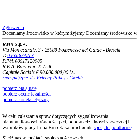
Zgłoszenia
Doceniamy środowisko
w którym żyjemy
Doceniamy środowisko
w 
RMB S.p.A.
Via Montecanale, 3 - 25080 Polpenazze del Garda - Brescia
T.
0365.674213
P.IVA 00617120985
R.E.A. Brescia n. 257290
Capitale Sociale € 90.000.000,00 i.v.
rmbspa@pec.it
-
Privacy Policy
-
Credits
pobierz białą listę
pobierz ocenę legalności
pobierz kodeks etyczny
W celu zgłaszania spraw dotyczących sygnalizowania
nieprawidłowości, równości płci, odpowiedzialności społecznej i
warunków pracy firma Rmb S.p.a uruchomiła
specjalną platformę
.
Śledź nas w mediach społecznościowych