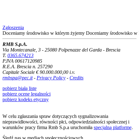
Zgłoszenia
Doceniamy środowisko
w którym żyjemy
Doceniamy środowisko
w 
RMB S.p.A.
Via Montecanale, 3 - 25080 Polpenazze del Garda - Brescia
T.
0365.674213
P.IVA 00617120985
R.E.A. Brescia n. 257290
Capitale Sociale € 90.000.000,00 i.v.
rmbspa@pec.it
-
Privacy Policy
-
Credits
pobierz białą listę
pobierz ocenę legalności
pobierz kodeks etyczny
W celu zgłaszania spraw dotyczących sygnalizowania
nieprawidłowości, równości płci, odpowiedzialności społecznej i
warunków pracy firma Rmb S.p.a uruchomiła
specjalną platformę
.
Śledź nas w mediach społecznościowych