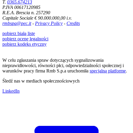
T.
0365.674213
P.IVA 00617120985
R.E.A. Brescia n. 257290
Capitale Sociale € 90.000.000,00 i.v.
rmbspa@pec.it
-
Privacy Policy
-
Credits
pobierz białą listę
pobierz ocenę legalności
pobierz kodeks etyczny
W celu zgłaszania spraw dotyczących sygnalizowania
nieprawidłowości, równości płci, odpowiedzialności społecznej i
warunków pracy firma Rmb S.p.a uruchomiła
specjalną platformę
.
Śledź nas w mediach społecznościowych
LinkedIn