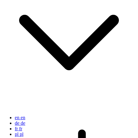
en
en
de
de
fr
fr
pl
pl