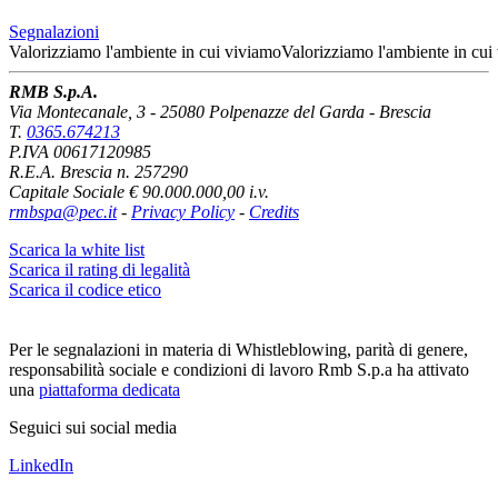
Segnalazioni
Valorizziamo l'ambiente
in cui viviamo
Valorizziamo l'ambiente
in cui
RMB S.p.A.
Via Montecanale, 3 - 25080 Polpenazze del Garda - Brescia
T.
0365.674213
P.IVA 00617120985
R.E.A. Brescia n. 257290
Capitale Sociale € 90.000.000,00 i.v.
rmbspa@pec.it
-
Privacy Policy
-
Credits
Scarica la white list
Scarica il rating di legalità
Scarica il codice etico
Per le segnalazioni in materia di Whistleblowing, parità di genere,
responsabilità sociale e condizioni di lavoro Rmb S.p.a ha attivato
una
piattaforma dedicata
Seguici sui social media
LinkedIn