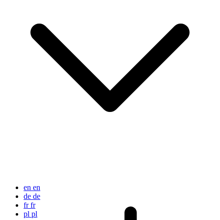
en
en
de
de
fr
fr
pl
pl