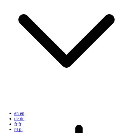
en
en
de
de
fr
fr
pl
pl