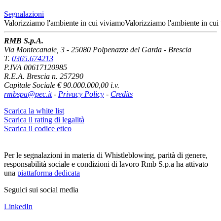
Segnalazioni
Valorizziamo l'ambiente
in cui viviamo
Valorizziamo l'ambiente
in cui
RMB S.p.A.
Via Montecanale, 3 - 25080 Polpenazze del Garda - Brescia
T.
0365.674213
P.IVA 00617120985
R.E.A. Brescia n. 257290
Capitale Sociale € 90.000.000,00 i.v.
rmbspa@pec.it
-
Privacy Policy
-
Credits
Scarica la white list
Scarica il rating di legalità
Scarica il codice etico
Per le segnalazioni in materia di Whistleblowing, parità di genere,
responsabilità sociale e condizioni di lavoro Rmb S.p.a ha attivato
una
piattaforma dedicata
Seguici sui social media
LinkedIn