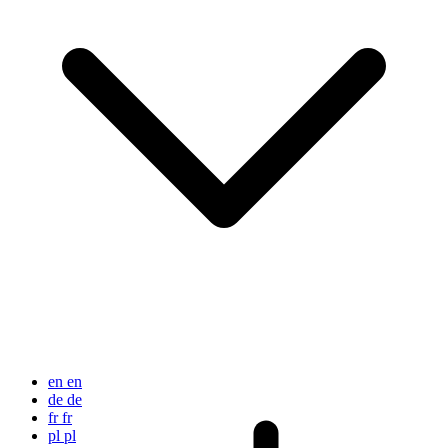
en
en
de
de
fr
fr
pl
pl