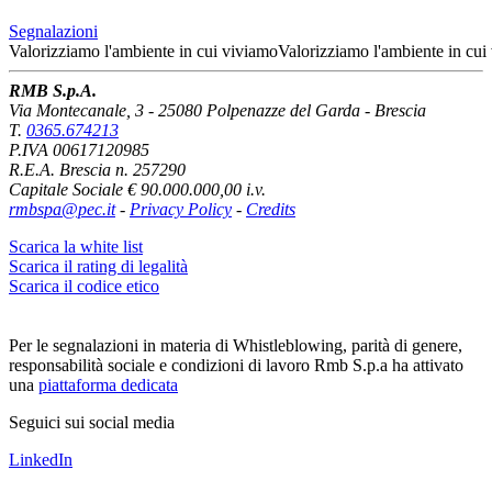
Segnalazioni
Valorizziamo l'ambiente
in cui viviamo
Valorizziamo l'ambiente
in cui
RMB S.p.A.
Via Montecanale, 3 - 25080 Polpenazze del Garda - Brescia
T.
0365.674213
P.IVA 00617120985
R.E.A. Brescia n. 257290
Capitale Sociale € 90.000.000,00 i.v.
rmbspa@pec.it
-
Privacy Policy
-
Credits
Scarica la white list
Scarica il rating di legalità
Scarica il codice etico
Per le segnalazioni in materia di Whistleblowing, parità di genere,
responsabilità sociale e condizioni di lavoro Rmb S.p.a ha attivato
una
piattaforma dedicata
Seguici sui social media
LinkedIn