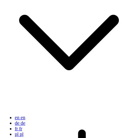
en
en
de
de
fr
fr
pl
pl