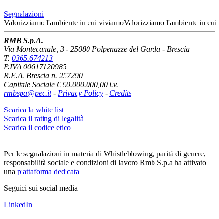
Segnalazioni
Valorizziamo l'ambiente
in cui viviamo
Valorizziamo l'ambiente
in cui
RMB S.p.A.
Via Montecanale, 3 - 25080 Polpenazze del Garda - Brescia
T.
0365.674213
P.IVA 00617120985
R.E.A. Brescia n. 257290
Capitale Sociale € 90.000.000,00 i.v.
rmbspa@pec.it
-
Privacy Policy
-
Credits
Scarica la white list
Scarica il rating di legalità
Scarica il codice etico
Per le segnalazioni in materia di Whistleblowing, parità di genere,
responsabilità sociale e condizioni di lavoro Rmb S.p.a ha attivato
una
piattaforma dedicata
Seguici sui social media
LinkedIn