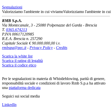
Segnalazioni
Valorizziamo l'ambiente
in cui viviamo
Valorizziamo l'ambiente
in cui
RMB S.p.A.
Via Montecanale, 3 - 25080 Polpenazze del Garda - Brescia
T.
0365.674213
P.IVA 00617120985
R.E.A. Brescia n. 257290
Capitale Sociale € 90.000.000,00 i.v.
rmbspa@pec.it
-
Privacy Policy
-
Credits
Scarica la white list
Scarica il rating di legalità
Scarica il codice etico
Per le segnalazioni in materia di Whistleblowing, parità di genere,
responsabilità sociale e condizioni di lavoro Rmb S.p.a ha attivato
una
piattaforma dedicata
Seguici sui social media
LinkedIn