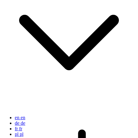
en
en
de
de
fr
fr
pl
pl