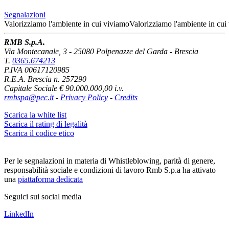
Segnalazioni
Valorizziamo l'ambiente
in cui viviamo
Valorizziamo l'ambiente
in cui
RMB S.p.A.
Via Montecanale, 3 - 25080 Polpenazze del Garda - Brescia
T.
0365.674213
P.IVA 00617120985
R.E.A. Brescia n. 257290
Capitale Sociale € 90.000.000,00 i.v.
rmbspa@pec.it
-
Privacy Policy
-
Credits
Scarica la white list
Scarica il rating di legalità
Scarica il codice etico
Per le segnalazioni in materia di Whistleblowing, parità di genere,
responsabilità sociale e condizioni di lavoro Rmb S.p.a ha attivato
una
piattaforma dedicata
Seguici sui social media
LinkedIn