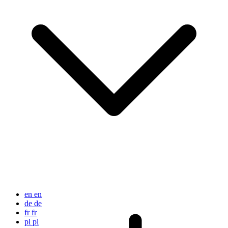
en
en
de
de
fr
fr
pl
pl