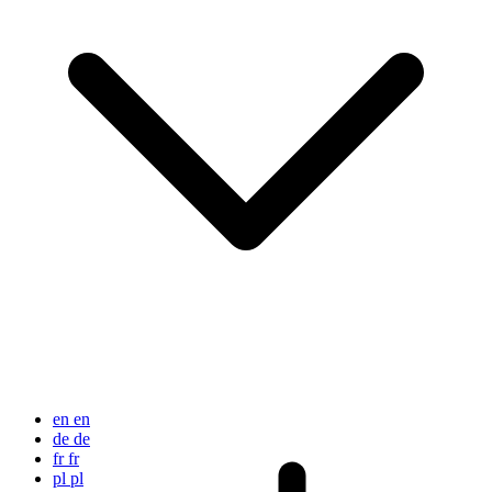
en
en
de
de
fr
fr
pl
pl