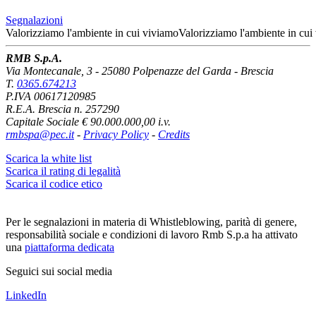
Segnalazioni
Valorizziamo l'ambiente
in cui viviamo
Valorizziamo l'ambiente
in cui
RMB S.p.A.
Via Montecanale, 3 - 25080 Polpenazze del Garda - Brescia
T.
0365.674213
P.IVA 00617120985
R.E.A. Brescia n. 257290
Capitale Sociale € 90.000.000,00 i.v.
rmbspa@pec.it
-
Privacy Policy
-
Credits
Scarica la white list
Scarica il rating di legalità
Scarica il codice etico
Per le segnalazioni in materia di Whistleblowing, parità di genere,
responsabilità sociale e condizioni di lavoro Rmb S.p.a ha attivato
una
piattaforma dedicata
Seguici sui social media
LinkedIn