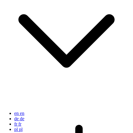
en
en
de
de
fr
fr
pl
pl