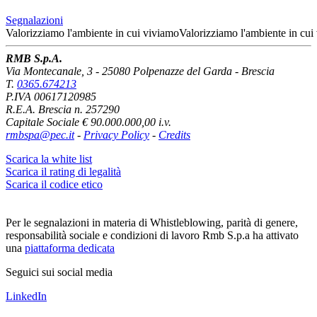
Segnalazioni
Valorizziamo l'ambiente
in cui viviamo
Valorizziamo l'ambiente
in cui
RMB S.p.A.
Via Montecanale, 3 - 25080 Polpenazze del Garda - Brescia
T.
0365.674213
P.IVA 00617120985
R.E.A. Brescia n. 257290
Capitale Sociale € 90.000.000,00 i.v.
rmbspa@pec.it
-
Privacy Policy
-
Credits
Scarica la white list
Scarica il rating di legalità
Scarica il codice etico
Per le segnalazioni in materia di Whistleblowing, parità di genere,
responsabilità sociale e condizioni di lavoro Rmb S.p.a ha attivato
una
piattaforma dedicata
Seguici sui social media
LinkedIn