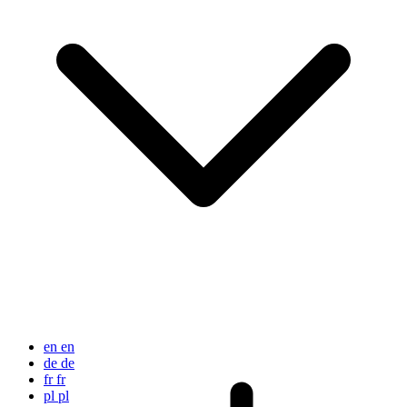
en
en
de
de
fr
fr
pl
pl