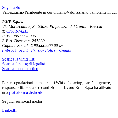
Segnalazioni
Valorizziamo l'ambiente
in cui viviamo
Valorizziamo l'ambiente
in cui
RMB S.p.A.
Via Montecanale, 3 - 25080 Polpenazze del Garda - Brescia
T.
0365.674213
P.IVA 00617120985
R.E.A. Brescia n. 257290
Capitale Sociale € 90.000.000,00 i.v.
rmbspa@pec.it
-
Privacy Policy
-
Credits
Scarica la white list
Scarica il rating di legalità
Scarica il codice etico
Per le segnalazioni in materia di Whistleblowing, parità di genere,
responsabilità sociale e condizioni di lavoro Rmb S.p.a ha attivato
una
piattaforma dedicata
Seguici sui social media
LinkedIn