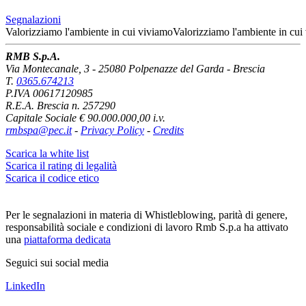
Segnalazioni
Valorizziamo l'ambiente
in cui viviamo
Valorizziamo l'ambiente
in cui
RMB S.p.A.
Via Montecanale, 3 - 25080 Polpenazze del Garda - Brescia
T.
0365.674213
P.IVA 00617120985
R.E.A. Brescia n. 257290
Capitale Sociale € 90.000.000,00 i.v.
rmbspa@pec.it
-
Privacy Policy
-
Credits
Scarica la white list
Scarica il rating di legalità
Scarica il codice etico
Per le segnalazioni in materia di Whistleblowing, parità di genere,
responsabilità sociale e condizioni di lavoro Rmb S.p.a ha attivato
una
piattaforma dedicata
Seguici sui social media
LinkedIn