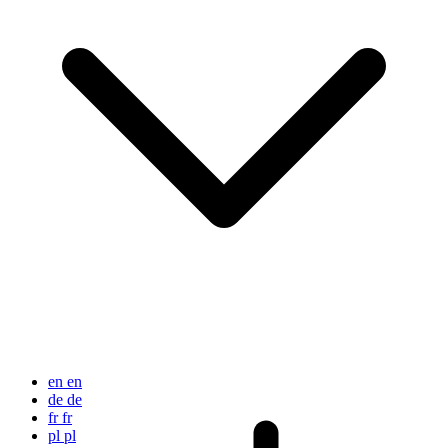
en
en
de
de
fr
fr
pl
pl