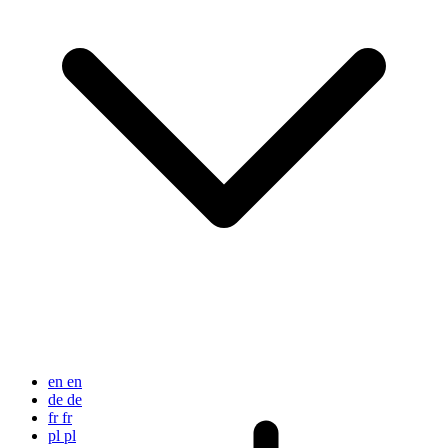
en
en
de
de
fr
fr
pl
pl