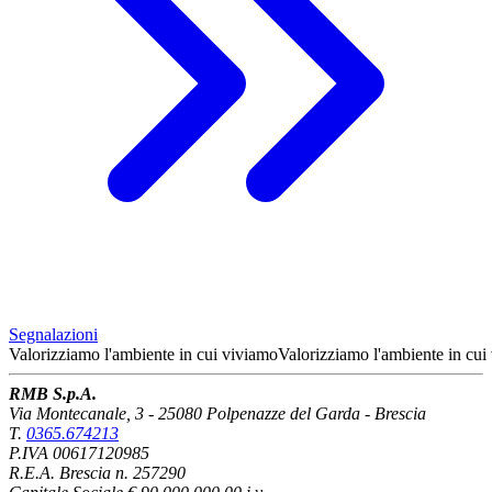
Segnalazioni
Valorizziamo l'ambiente
in cui viviamo
Valorizziamo l'ambiente
in cui
RMB S.p.A.
Via Montecanale, 3 - 25080 Polpenazze del Garda - Brescia
T.
0365.674213
P.IVA 00617120985
R.E.A. Brescia n. 257290