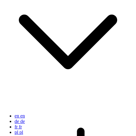
en
en
de
de
fr
fr
pl
pl