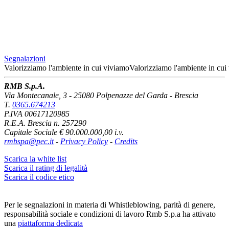
Segnalazioni
Valorizziamo l'ambiente
in cui viviamo
Valorizziamo l'ambiente
in cui
RMB S.p.A.
Via Montecanale, 3 - 25080 Polpenazze del Garda - Brescia
T.
0365.674213
P.IVA 00617120985
R.E.A. Brescia n. 257290
Capitale Sociale € 90.000.000,00 i.v.
rmbspa@pec.it
-
Privacy Policy
-
Credits
Scarica la white list
Scarica il rating di legalità
Scarica il codice etico
Per le segnalazioni in materia di Whistleblowing, parità di genere,
responsabilità sociale e condizioni di lavoro Rmb S.p.a ha attivato
una
piattaforma dedicata