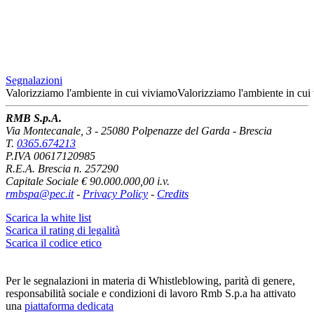
Segnalazioni
Valorizziamo l'ambiente
in cui viviamo
Valorizziamo l'ambiente
in cui
RMB S.p.A.
Via Montecanale, 3 - 25080 Polpenazze del Garda - Brescia
T.
0365.674213
P.IVA 00617120985
R.E.A. Brescia n. 257290
Capitale Sociale € 90.000.000,00 i.v.
rmbspa@pec.it
-
Privacy Policy
-
Credits
Scarica la white list
Scarica il rating di legalità
Scarica il codice etico
Per le segnalazioni in materia di Whistleblowing, parità di genere,
responsabilità sociale e condizioni di lavoro Rmb S.p.a ha attivato
una
piattaforma dedicata