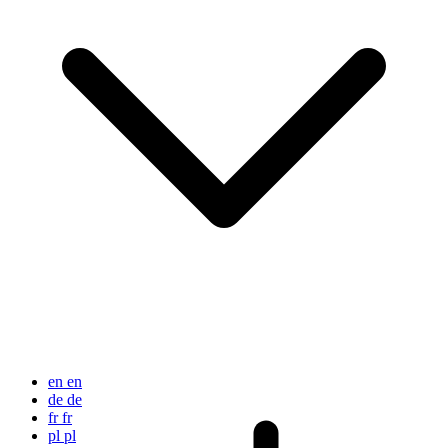
en
en
de
de
fr
fr
pl
pl