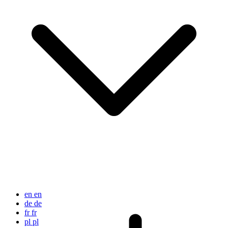
en
en
de
de
fr
fr
pl
pl