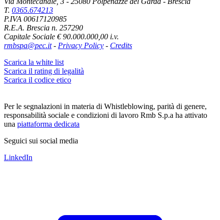
Via Montecanale, 3 - 25080 Polpenazze del Garda - Brescia
T.
0365.674213
P.IVA 00617120985
R.E.A. Brescia n. 257290
Capitale Sociale € 90.000.000,00 i.v.
rmbspa@pec.it
-
Privacy Policy
-
Credits
Scarica la white list
Scarica il rating di legalità
Scarica il codice etico
Per le segnalazioni in materia di Whistleblowing, parità di genere,
responsabilità sociale e condizioni di lavoro Rmb S.p.a ha attivato
una
piattaforma dedicata
Seguici sui social media
LinkedIn